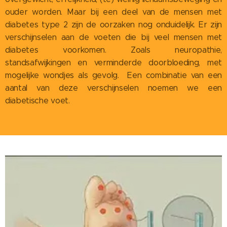
ouder worden. Maar bij een deel van de mensen met
diabetes type 2 zijn de oorzaken nog onduidelijk. Er zijn
verschijnselen aan de voeten die bij veel mensen met
diabetes voorkomen. Zoals neuropathie,
standsafwijkingen en verminderde doorbloeding, met
mogelijke wondjes als gevolg. Een combinatie van een
aantal van deze verschijnselen noemen we een
diabetische voet.